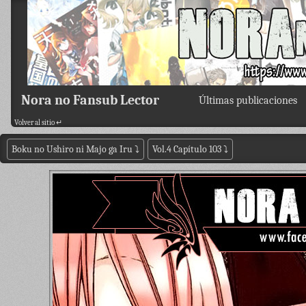
Nora no Fansub Lector
Últimas publicaciones
Volver al sitio ↵
Boku no Ushiro ni Majo ga Iru
⤵
Vol.4 Capítulo 103
⤵