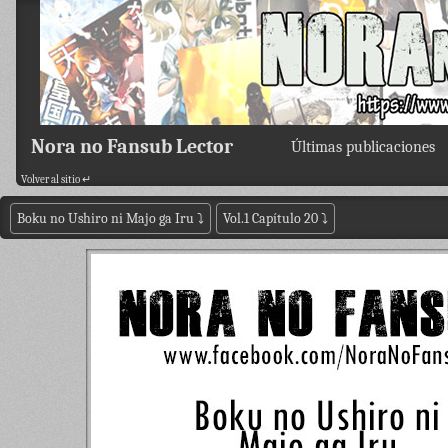
Nora no Fansub Lector
Últimas publicaciones
Volver al sitio ↵
Boku no Ushiro ni Majo ga Iru
⤵
Vol.1 Capítulo 20
⤵