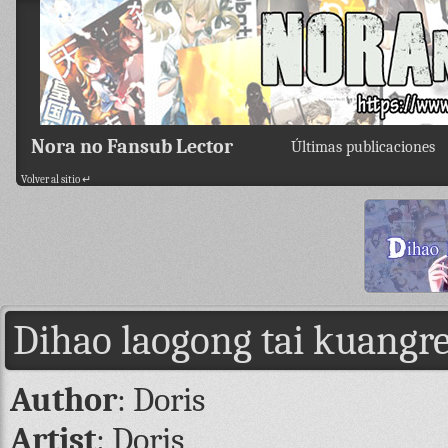
Nora no Fansub Lector
Últimas publicaciones
Volver al sitio ↵
Dihao laogong tai kuangr
Author
: Doris
Artist
: Doris