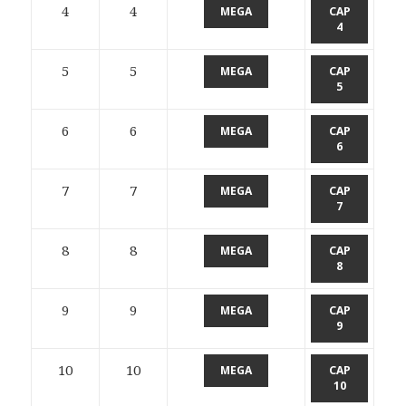
4
4
MEGA
CAP
4
5
5
MEGA
CAP
5
6
6
MEGA
CAP
6
7
7
MEGA
CAP
7
8
8
MEGA
CAP
8
9
9
MEGA
CAP
9
10
10
MEGA
CAP
10