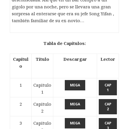
gigolo por una noche, pero se llevara una gran
sorpresa al enterarse que era su jefe Song Yifan ,
también familiar de su ex-novio…
Tabla de Capítulos:
Capítul
Título
Descargar
Lector
o
1
Capitulo
MEGA
CAP
1
1
2
Capitulo
MEGA
CAP
2
2
3
Capitulo
MEGA
CAP
3