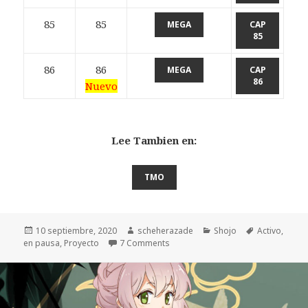
85
85
MEGA
CAP
85
86
86
MEGA
CAP
86
Nuevo
Lee Tambien en:
TMO
Publicado
10 septiembre, 2020
Autor
scheherazade
Categorías
Shojo
Etiquetas
Activo
,
en pausa
el
,
Proyecto
7 Comments