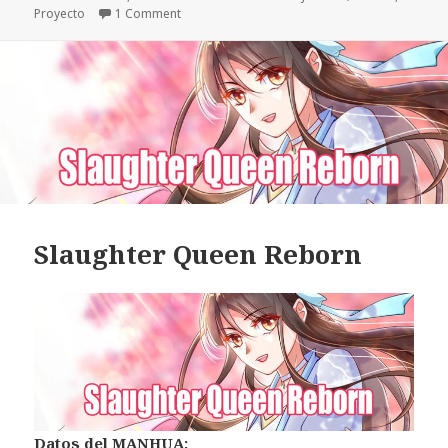
Proyecto
el
1 Comment
Slaughter Queen Reborn
Datos
del MANHUA: