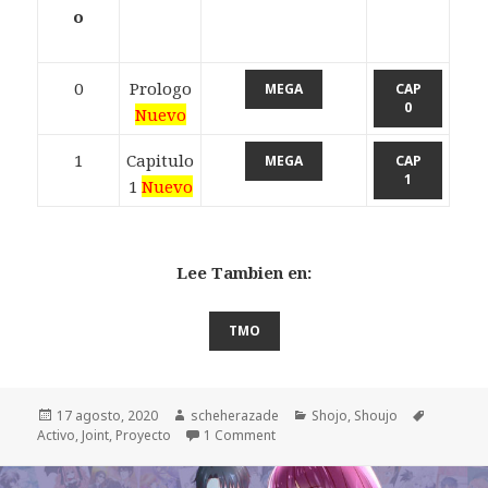
o
0
Prologo
MEGA
CAP
0
Nuevo
1
Capitulo
MEGA
CAP
1
1
Nuevo
Lee Tambien en:
TMO
Publicado
17 agosto, 2020
Autor
scheherazade
Categorías
Shojo
,
Shoujo
Etiqueta
Activo
el
,
Joint
,
Proyecto
1 Comment