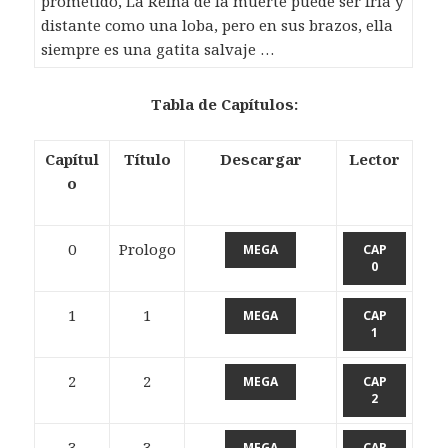
prometido, La Reina de la muerte puede ser fría y
distante como una loba, pero en sus brazos, ella
siempre es una gatita salvaje …
Tabla de Capítulos:
Capítul
Título
Descargar
Lector
o
0
Prologo
MEGA
CAP
0
1
1
MEGA
CAP
1
2
2
MEGA
CAP
2
3
3
MEGA
CAP