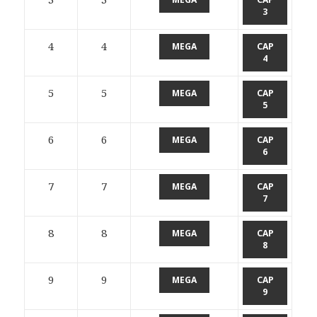
3
4
4
MEGA
CAP
4
5
5
MEGA
CAP
5
6
6
MEGA
CAP
6
7
7
MEGA
CAP
7
8
8
MEGA
CAP
8
9
9
MEGA
CAP
9