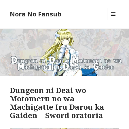
Nora No Fansub
MENÚ
Y
WIDGETS
Dungeon ni Deai wo
Motomeru no wa
Machigatte Iru Darou ka
Gaiden – Sword oratoria