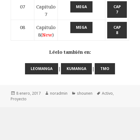
07
Capitulo
MEGA
CAP
7
7
08
Capitulo
MEGA
CAP
8
8(
New
)
Léelo también en:
|
|
LEOMANGA
KUMANGA
TMO
Publicado
8 enero, 2017
Autor
noradmin
Categorías
shounen
Etiquetas
Activo
,
Proyecto
el