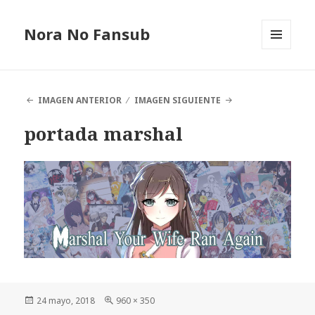
Nora No Fansub
MENÚ
Y
WIDGETS
IMAGEN ANTERIOR
IMAGEN SIGUIENTE
portada marshal
Publicado
24 mayo, 2018
Tamaño
960 × 350
el
completo