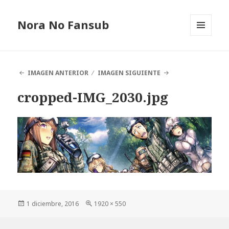
Nora No Fansub
MENÚ
Y
WIDGETS
IMAGEN ANTERIOR
IMAGEN SIGUIENTE
cropped-IMG_2030.jpg
Publicado
1 diciembre, 2016
Tamaño
1920 × 550
el
completo